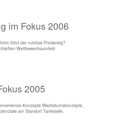
ng im Fokus 2006
hin führt der ruinöse Preiskrieg?
schärften Wettbewerbsumfeld
 Fokus 2005
Convenience-Konzepte Wachstumskonzepte,
tenziale am Standort Tankstelle.