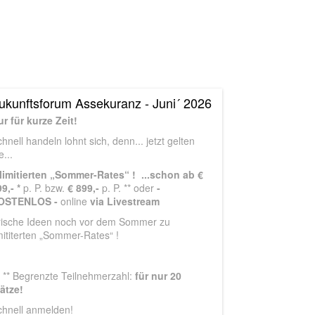
ukunftsforum Assekuranz - Juni´ 2026
r für kurze Zeit!
hnell handeln lohnt sich, denn... jetzt gelten
e...
..limitierten „Sommer-Rates“ ! ...schon ab €
99,- *
p. P. bzw.
€ 899,-
p. P. ** oder
-
OSTENLOS -
online
via Livestream
rische Ideen noch vor dem Sommer zu
mititerten „Sommer-Rates“ !
/ ** Begrenzte Teilnehmerzahl:
für nur 20
lätze!
chnell anmelden!