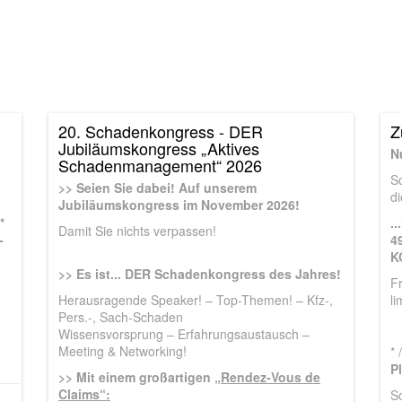
20. Schadenkongress - DER
Z
Jubiläumskongress „Aktives
Nu
Schadenmanagement“ 2026
Sc
>> Seien Sie dabei! Auf unserem
di
Jubiläumskongress im November 2026!
*
.
Damit Sie nichts verpassen!
-
4
K
>> Es ist... DER Schadenkongress des Jahres!
F
Herausragende Speaker! – Top-Themen! – Kfz-,
li
Pers.-, Sach-Schaden
Wissensvorsprung – Erfahrungsaustausch –
Meeting & Networking!
* 
P
>> Mit einem großartigen
„Rendez-Vous de
Claims“:
S