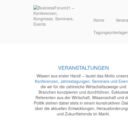
Direkt
zum
Inhalt
Home
Verans
Tagungsunterlage
Aktives Schadenm
KI Insurance-Tagu
20. BF21-Kongress - DER Ju
16. und 17. November 2026 / an der Me
4. BF21-Jahrestagung
05. und 06. Oktober 2026, Köln
PROGRAMM
DETAILS
ONLINE-ANMELDUNG
PROGRAMM
DETAILS
ONLINE-ANMELDUNG
VERANSTALTUNGEN
Wissen aus erster Hand! – lautet das Motto unser
Konferenzen, Jahrestagungen, Seminare und Even
die wir für die zahlreiche Wirtschaftszweige und
Branchen konzipieren und durchführen. Exklusiv
Referenten aus der Wirtschaft, Wissenschaft und d
Politik stehen dabei stets in einem konstruktiven Dia
über die aktuellen Entwicklungen, Herausforderun
und Zukunftstrends im Markt.