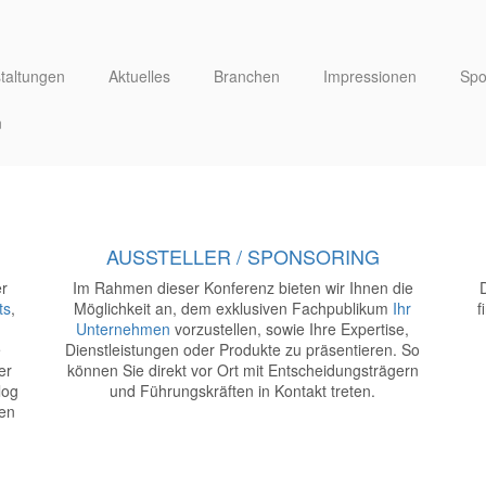
taltungen
Aktuelles
Branchen
Impressionen
Spo
n
anagement
ng
biläumskongress!
sse Köln
AUSSTELLER / SPONSORING
er
Im Rahmen dieser Konferenz bieten wir Ihnen die
ts
,
Möglichkeit an, dem exklusiven Fachpublikum
Ihr
f
Unternehmen
vorzustellen, sowie Ihre Expertise,
e
Dienstleistungen oder Produkte zu präsentieren. So
er
können Sie direkt vor Ort mit Entscheidungsträgern
log
und Führungskräften in Kontakt treten.
gen