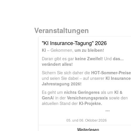
Veranstaltungen
"KI Insurance-Tagung" 2026
KI
– Gekommen,
um zu bleiben!
Daran gibt es gar
keine Zweifel!
Und
das...
verändert alles!
Sichern Sie sich daher die
HOT-Sommer-Preise
und seien Sie dabei – auf unserer
KI Insurance
Jahrestagung 2026!
Es geht um
nichts Geringeres
als um
KI &
GenA
I in der
Versicherungspraxis
sowie den
aktuellen Stand der
KI-Projekte.
***
05. und 06. Oktober 2026
Weiterlesen