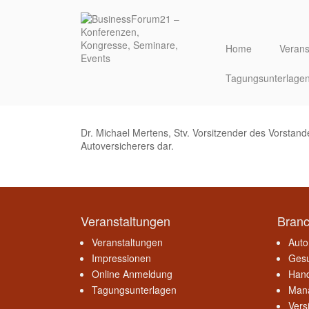
Direkt
zum
Inhalt
Home
Verans
Tagungsunterlage
Dr. Michael Mertens, Stv. Vorsitzender des Vorstan
Autoversicherers dar.
Veranstaltungen
Bran
Veranstaltungen
Auto
Impressionen
Gesu
Online Anmeldung
Hand
Tagungsunterlagen
Mana
Vers