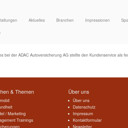
taltungen
Aktuelles
Branchen
Impressionen
Spo
n
des bei der ADAC Autoversicherung AG stellte den Kundenservice als fe
chen & Themen
Über uns
mobil
Über uns
ndheit
Datenschutz
el / Marketing
Impressum
gement Trainings
Kontaktformular
icherungen
Newsletter