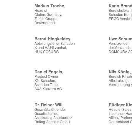
Markus Troche,
Karin Brand
Head of
Bereichsleiter
Claims Germany,
Schaden Komp
Zurich Gruppe
ERGO Versich
Deutschland
Bernd Hingkeldey,
Uwe Schum
Abteilungsleiter Schaden
Vorsitzender
K und H/U/S zentral,
desVorstands,
HUK-COBURG
DOMCURA A
Daniel Engels,
Nils König,
Product Owner
Bereich Privat
Kfz-Schaden,
Alte Leipziger
Schaden Tribe,
Versicherung
AXA Konzern AG
Dr. Reiner Will,
Rüdiger Kle
Geschäftsführender
Head of Sales
Gesellschafter,
Insurance Ho
Assekurata Assekuranz
Allianz Partne
Rating-Agentur GmbH
Deutschland