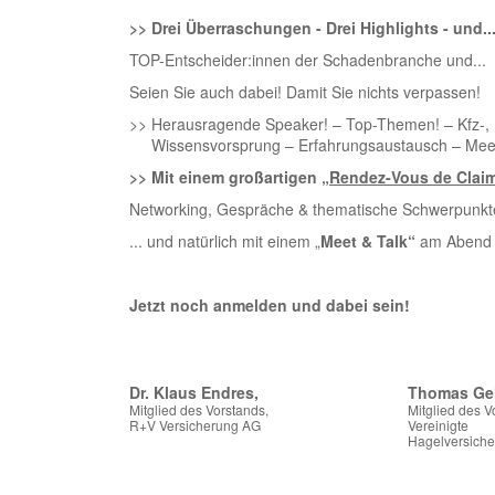
>> Drei Überraschungen - Drei Highlights - und....
TOP-Entscheider:innen der Schadenbranche und... 
Seien Sie auch dabei! Damit Sie nichts verpassen!
>> Herausragende Speaker! – Top-Themen! – Kfz-,
Wissensvorsprung – Erfahrungsaustausch – Meet
>> Mit einem großartigen
„Rendez-Vous de Clai
Networking, Gespräche & thematische Schwerpunkte;
... und natürlich mit einem „
Meet & Talk“
am Abend d
Jetzt noch anmelden und dabei sein!
Dr. Klaus Endres,
Thomas Ge
Mitglied des Vorstands,
Mitglied des V
R+V Versicherung AG
Vereinigte
Hagelversich