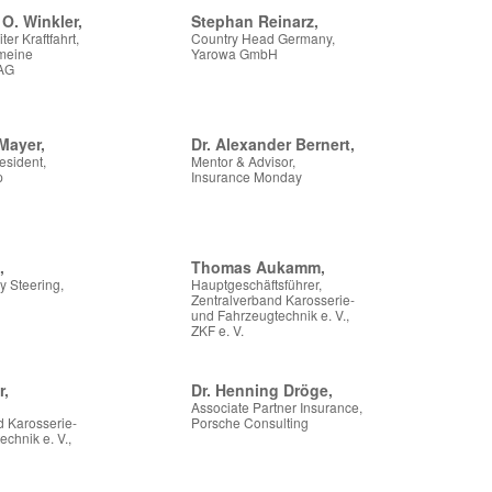
O. Winkler,
Stephan Reinarz,
er Kraftfahrt,
Country Head Germany,
emeine
Yarowa GmbH
 AG
Mayer,
Dr. Alexander Bernert,
esident,
Mentor & Advisor,
p
Insurance Monday
,
Thomas Aukamm,
y Steering,
Hauptgeschäftsführer,
Zentralverband Karosserie-
und Fahrzeugtechnik e. V.,
ZKF e. V.
r,
Dr. Henning Dröge,
Associate Partner Insurance,
d Karosserie-
Porsche Consulting
chnik e. V.,