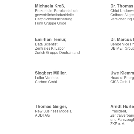
Michaela Kreß,
Dr. Thomas 
Prokuristin, Bereichsleiterin
Chief Underwrit
gewerbliche/industrielle
Gothaer Allg
Haftpflichtversicherung,
Versicherung
Funk Gruppe GmbH
Emirhan Temur,
Dr. Marcus 
Data Scientist,
Senior Vice Pr
Zentrales KI Labor
UBIMET Grou
Zurich Gruppe Deutschland
Siegbert Müller,
Uwe Klemm
Leiter Vertrieb,
Head of Energ
Carbon GmbH
GISA GmbH
Thomas Geiger,
Arndt Hürte
New Business Models,
Präsident,
AUDI AG
Zentralverban
und Fahrzeugte
ZKF e. V.