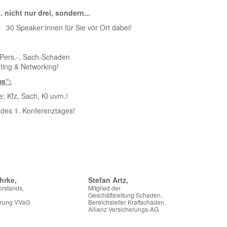
 nicht nur drei, sondern...
30 Speaker:innen für Sie vor Ort dabei!
 Pers.-, Sach-Schaden
ing & Networking!
ms“:
 Kfz, Sach, KI uvm.!
es 1. Konferenztages!
hrke,
Stefan Artz,
orstands,
Mitglied der
Geschäftsleitung Schaden,
erung VVaG
Bereichsleiter Kraftschaden,
Allianz Versicherungs-AG