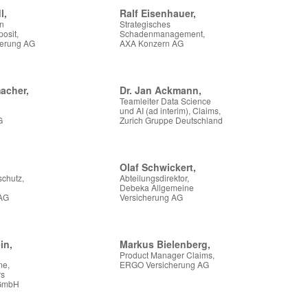
l,
Ralf Eisenhauer,
in
Strategisches
osit,
Schadenmanagement,
erung AG
AXA Konzern AG
acher,
Dr. Jan Ackmann,
Teamleiter Data Science
und AI (ad interim), Claims,
G
Zurich Gruppe Deutschland
Olaf Schwickert,
schutz,
Abteilungsdirektor,
Debeka Allgemeine
 AG
Versicherung AG
in,
Markus Bielenberg,
Product Manager Claims,
me,
ERGO Versicherung AG
rs
 GmbH