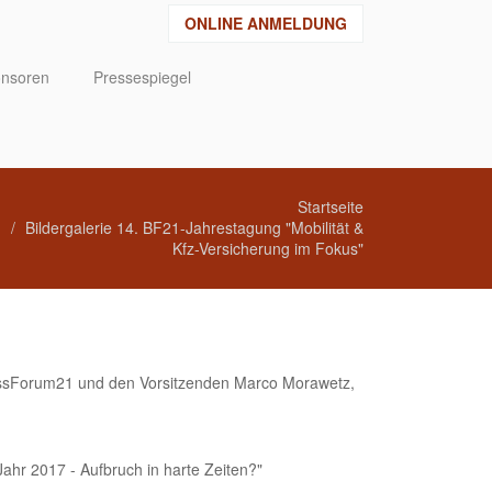
ONLINE ANMELDUNG
nsoren
Pressespiegel
Startseite
Bildergalerie 14. BF21-Jahrestagung "Mobilität &
Kfz-Versicherung im Fokus"
nessForum21 und den Vorsitzenden Marco Morawetz,
ahr 2017 - Aufbruch in harte Zeiten?"