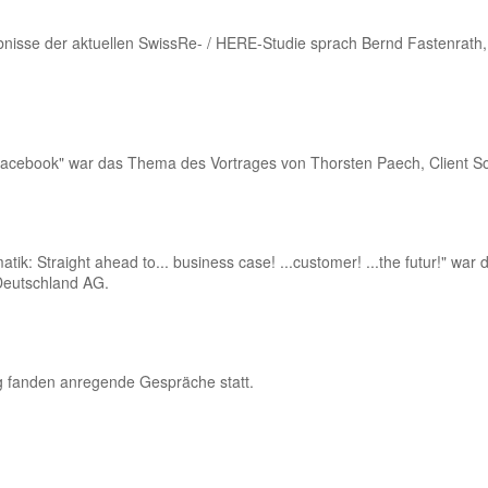
ebnisse der aktuellen SwissRe- / HERE-Studie sprach Bernd Fastenrat
cebook" war das Thema des Vortrages von Thorsten Paech, Client Solu
tik: Straight ahead to... business case! ...customer! ...the futur!" w
Deutschland AG.
 fanden anregende Gespräche statt.