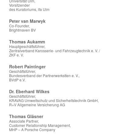
Universität Ulm,
Vorsitzender
des Kuratoriums, ifa Ulm
Peter van Marwyk
Co-Founder,
Brightmaven BV
Thomas Aukamm
Hauptgeschäftsführer,
Zentralverband Karosserie- und Fahrzeugtechnik e. V. /
ZKF e. V.
Robert Paintinger
Geschäftsführer,
Bundesverband der Partnerwerkstten e. V.,
BVdP e.V.
Dr. Eberhard Wilkes
Geschäftsführer,
KRAVAG Umweltschutz und Sicherheitstechnik GmbH,
R+V Allgemeine Versicherung AG
Thomas Gläsner
Associate Partner,
Customer Relationship Management,
MHP – A Porsche Company